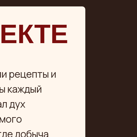
ЕКТЕ
и рецепты и
бы каждый
ал дух
амого
где добыча