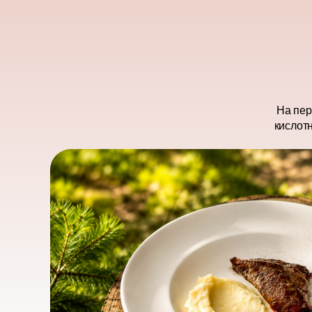
На пер
кислот