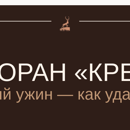
ОРАН «КР
й ужин — как уда