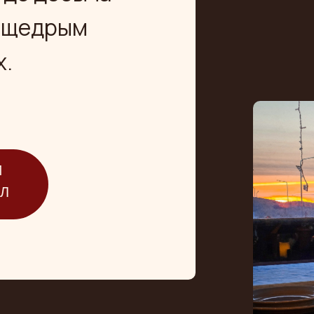
я щедрым
х.
И
АЛ