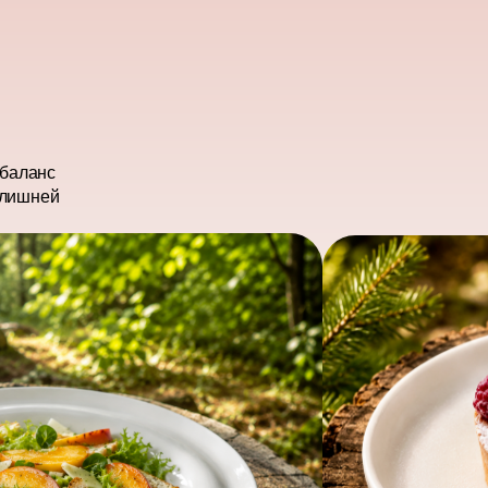
 баланс
злишней